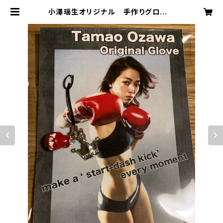
小澤瑶生オリジナル 手作りグローブ
グッズ各種 【数個限定】 | Tamao O
zawa Road to The World Cha
mpion