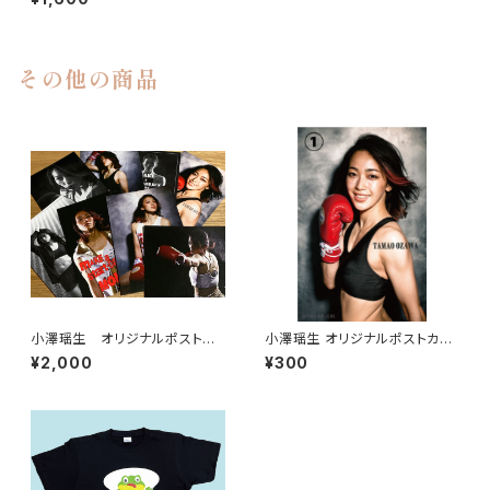
その他の商品
小澤瑶生 オリジナルポストカ
小澤瑶生 オリジナルポストカー
ード８枚セット
ド各種
¥2,000
¥300