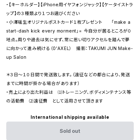
・【キーホルダー】【iPhone用イヤフォンジャック】【ケータイストラ
ップ】の３種類より１つお選びください
・小澤瑶生オリジナルポストカード１枚プレゼント 「make a
start-dash kick every morment」= 今自分が居るところが０
地点。周りや過去は気にせず、常に思い切りアクセルを踏んで夢
に向かって進み続ける（0'AXEL） 撮影：TAKUMI JUN Make-
up Salon
＊３日〜１０日間で発送致します。（遠征などの都合により、発送
までに時間が掛かる場合があります）
・売上により出た利益は ⑴トレーニング、ボディメンテナンス等
の活動費 ⑵遠征費 として活用させて頂きます
International shipping available
Sold out