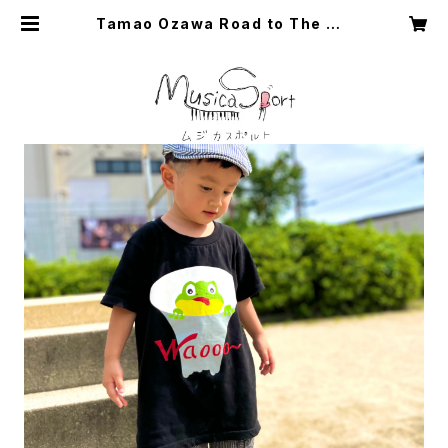
Tamao Ozawa Road to The Wo
rld Champion